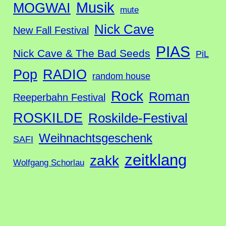
Musik
MOGWAI
mute
Nick Cave
New Fall Festival
PIAS
Nick Cave & The Bad Seeds
PiL
Pop
RADIO
random house
Rock
Roman
Reeperbahn Festival
ROSKILDE
Roskilde-Festival
Weihnachtsgeschenk
SAFI
zeitklang
zakk
Wolfgang Schorlau