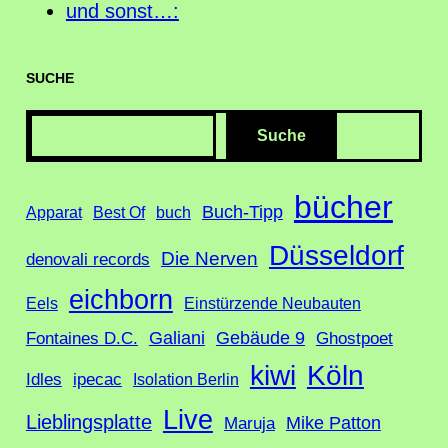
und sonst…:
SUCHE
S
Suche
u
c
bücher
Buch-Tipp
Apparat
Best Of
buch
h
Düsseldorf
e
Die Nerven
denovali records
eichborn
Eels
Einstürzende Neubauten
Galiani
Gebäude 9
Fontaines D.C.
Ghostpoet
Köln
kiwi
Idles
ipecac
Isolation Berlin
Live
Lieblingsplatte
Mike Patton
Maruja