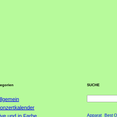
tegorien
SUCHE
S
llgemein
u
onzertkalender
c
ive und in Farbe
Apparat
Best O