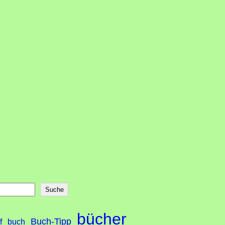
Suche
bücher
Buch-Tipp
f
buch