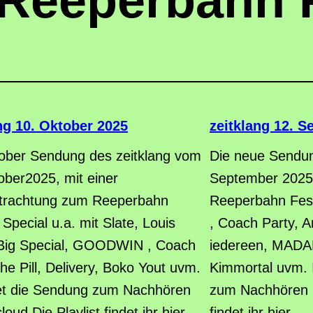
Reeperbahn F
ng 10. Oktober 2025
zeitklang 12. 
ober Sendung des zeitklang vom
Die neue Sendun
ober2025, mit einer
September 2025,
trachtung zum Reeperbahn
Reeperbahn Fes
 Special u.a. mit Slate, Louis
, Coach Party, 
 Big Special, GOODWIN , Coach
iedereen, MADANi
he Pill, Delivery, Boko Yout uvm.
Kimmortal uvm. I
det die Sendung zum Nachhören
zum Nachhören be
loud Die Playlist findet ihr hier.
findet ihr hier.