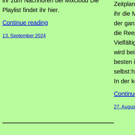
ihr zum Nachhören bei Mixcloud Die
Zeitpla
Playlist findet ihr hier.
ihr die
Continue reading
der gan
die Ree
13. September 2024
Vielfäl
wird be
besten 
selbst:
In der
Continu
27. Augus