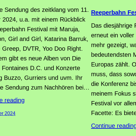
e Sendung des zeitklang vom 11.
Reeperbahn Fes
 2024, u.a. mit einem Rückblick
Das diesjährige
perbahn Festival mit Maruja,
erneut ein voller
n, Girl and Girl, Katarina Barruk,
mehr gezeigt, w
 Greep, DVTR, Yoo Doo Right.
bedeutendsten M
m gibt es neue Alben von Die
Europas zählt. 
 Fontaines D.C. und Konzerte
muss, dass sowo
g Buzzo, Gurriers und uvm. Ihr
die Konferenz bi
die Sendung zum Nachhören bei…
meinem Fokus st
e reading
Festival vor alle
Facette: Es biet
er 2024
Continue readin