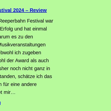
tival 2024 – Review
 Reeperbahn Festival war
 Erfolg und hat einmal
arum es zu den
usikveranstaltungen
Obwohl ich zugeben
hl der Award als auch
sher noch nicht ganz in
anden, schätze ich das
m für eine andere
et mir…
g