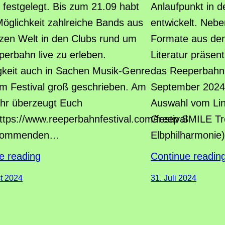
n festgelegt. Bis zum 21.09 habt
Anlaufpunkt in 
 Möglichkeit zahlreiche Bands aus
entwickelt. Neb
zen Welt in den Clubs rund um
Formate aus den
perbahn live zu erleben.
Literatur präsent
tigkeit auch in Sachen Musik-Genre
das Reeperbahn 
im Festival groß geschrieben. Am
September 2024 s
ihr überzeugt Euch
Auswahl vom Lin
https://www.reeperbahnfestival.com/festival
Greep SMILE Tre
 kommenden…
Elbphilharmonie
e reading
Continue readin
t 2024
31. Juli 2024