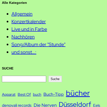
Alle Kategorien
Allgemein
Konzertkalender
Live und in Farbe
Nachhören
Song/Album der "Stunde"
und sonst…:
SUCHE
S
Suche
u
bücher
Buch-Tipp
c
Apparat
Best Of
buch
h
Düsseldorf
Die Nerven
denovali records
Eels