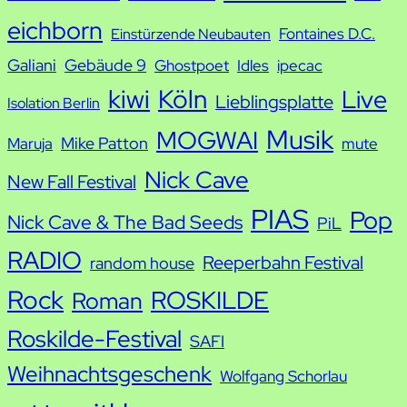
e
eichborn
Fontaines D.C.
Einstürzende Neubauten
Galiani
Gebäude 9
Ghostpoet
Idles
ipecac
kiwi
Köln
Live
Lieblingsplatte
Isolation Berlin
Musik
MOGWAI
Mike Patton
Maruja
mute
Nick Cave
New Fall Festival
PIAS
Pop
Nick Cave & The Bad Seeds
PiL
RADIO
Reeperbahn Festival
random house
Rock
ROSKILDE
Roman
Roskilde-Festival
SAFI
Weihnachtsgeschenk
Wolfgang Schorlau