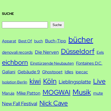
SUCHE
S
Suche
u
bücher
Buch-Tipp
c
Apparat
Best Of
buch
h
Düsseldorf
Die Nerven
denovali records
Eels
e
eichborn
Fontaines D.C.
Einstürzende Neubauten
Galiani
Gebäude 9
Ghostpoet
Idles
ipecac
kiwi
Köln
Live
Lieblingsplatte
Isolation Berlin
Musik
MOGWAI
Mike Patton
Maruja
mute
Nick Cave
New Fall Festival