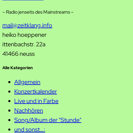
– Radio jenseits des Mainstreams –
mail@zeitklang.info
heiko hoeppener
ittenbachstr. 22a
41466 neuss
Alle Kategorien
Allgemein
Konzertkalender
Live und in Farbe
Nachhören
Song/Album der "Stunde"
und sonst…: