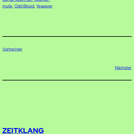
mute
, 
Odd Blood
, 
Yeasayer
Vorheriger
Nächster
ZEITKLANG