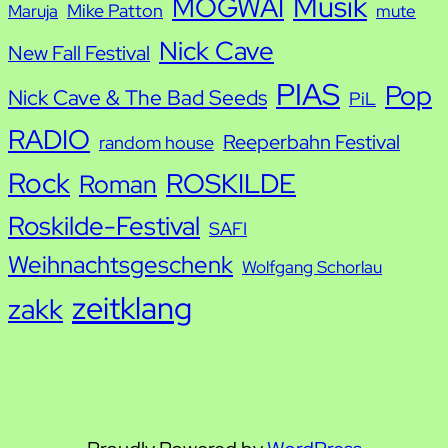
Musik
MOGWAI
Mike Patton
Maruja
mute
Nick Cave
New Fall Festival
PIAS
Pop
Nick Cave & The Bad Seeds
PiL
RADIO
Reeperbahn Festival
random house
Rock
ROSKILDE
Roman
Roskilde-Festival
SAFI
Weihnachtsgeschenk
Wolfgang Schorlau
zeitklang
zakk