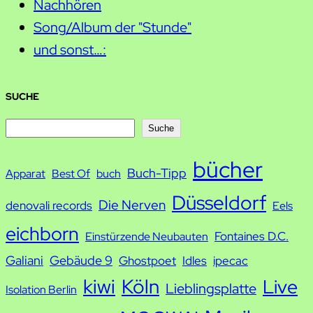
Nachhören
Song/Album der "Stunde"
und sonst…:
SUCHE
S
Suche
u
bücher
Buch-Tipp
c
Apparat
Best Of
buch
h
Düsseldorf
Die Nerven
denovali records
Eels
e
eichborn
Fontaines D.C.
Einstürzende Neubauten
Galiani
Gebäude 9
Ghostpoet
Idles
ipecac
kiwi
Köln
Live
Lieblingsplatte
Isolation Berlin