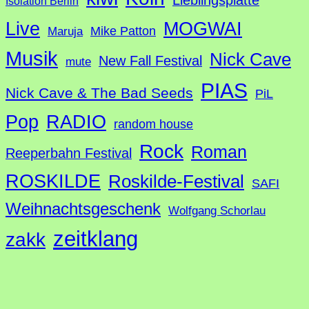
Isolation Berlin
Live
MOGWAI
Mike Patton
Maruja
Musik
Nick Cave
New Fall Festival
mute
PIAS
Nick Cave & The Bad Seeds
PiL
Pop
RADIO
random house
Rock
Roman
Reeperbahn Festival
ROSKILDE
Roskilde-Festival
SAFI
Weihnachtsgeschenk
Wolfgang Schorlau
zeitklang
zakk