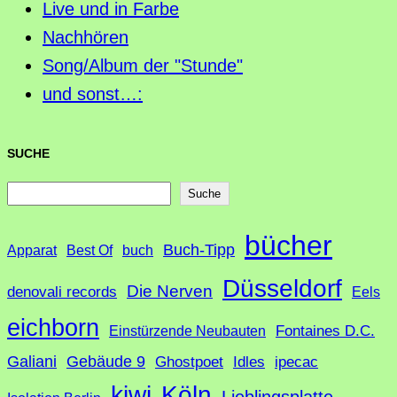
Live und in Farbe
Nachhören
Song/Album der "Stunde"
und sonst…:
SUCHE
S
Suche
u
bücher
Buch-Tipp
c
Apparat
Best Of
buch
h
Düsseldorf
Die Nerven
denovali records
Eels
e
eichborn
Fontaines D.C.
Einstürzende Neubauten
Galiani
Gebäude 9
Ghostpoet
Idles
ipecac
Köln
kiwi
Lieblingsplatte