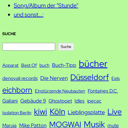
Song/Album der "Stunde"
und sonst…:
SUCHE
S
Suche
u
bücher
Buch-Tipp
c
Apparat
Best Of
buch
h
Düsseldorf
Die Nerven
denovali records
Eels
e
eichborn
Fontaines D.C.
Einstürzende Neubauten
Galiani
Gebäude 9
Ghostpoet
Idles
ipecac
kiwi
Köln
Live
Lieblingsplatte
Isolation Berlin
Musik
MOGWAI
Mike Patton
Maruja
mute