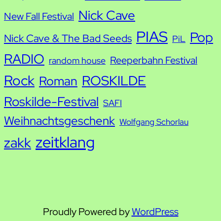
Nick Cave
New Fall Festival
PIAS
Pop
Nick Cave & The Bad Seeds
PiL
RADIO
Reeperbahn Festival
random house
Rock
ROSKILDE
Roman
Roskilde-Festival
SAFI
Weihnachtsgeschenk
Wolfgang Schorlau
zeitklang
zakk
Proudly Powered by
WordPress