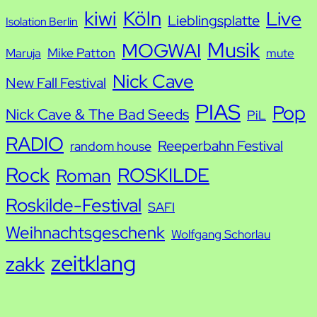
kiwi
Köln
Live
Lieblingsplatte
Isolation Berlin
Musik
MOGWAI
Mike Patton
Maruja
mute
Nick Cave
New Fall Festival
PIAS
Pop
Nick Cave & The Bad Seeds
PiL
RADIO
Reeperbahn Festival
random house
Rock
ROSKILDE
Roman
Roskilde-Festival
SAFI
Weihnachtsgeschenk
Wolfgang Schorlau
zeitklang
zakk