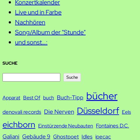
Konzertkalender
Live und in Farbe
Nachhören
Song/Album der "Stunde"
und sonst…:
SUCHE
S
Suche
u
bücher
Buch-Tipp
c
Apparat
Best Of
buch
h
Düsseldorf
Die Nerven
denovali records
Eels
e
eichborn
Fontaines D.C.
Einstürzende Neubauten
Galiani
Gebäude 9
Ghostpoet
Idles
ipecac