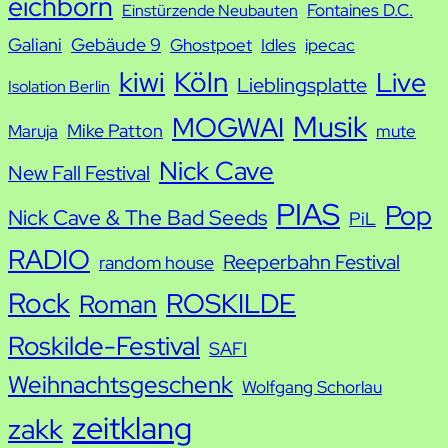
eichborn
Fontaines D.C.
Einstürzende Neubauten
Galiani
Gebäude 9
Ghostpoet
Idles
ipecac
kiwi
Köln
Live
Lieblingsplatte
Isolation Berlin
Musik
MOGWAI
Mike Patton
Maruja
mute
Nick Cave
New Fall Festival
PIAS
Pop
Nick Cave & The Bad Seeds
PiL
RADIO
Reeperbahn Festival
random house
Rock
ROSKILDE
Roman
Roskilde-Festival
SAFI
Weihnachtsgeschenk
Wolfgang Schorlau
zeitklang
zakk