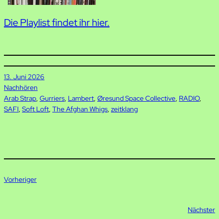
Die Playlist findet ihr hier.
13. Juni 2026
Nachhören
Arab Strap
, 
Gurriers
, 
Lambert
, 
Øresund Space Collective
, 
RADIO
, 
SAFI
, 
Soft Loft
, 
The Afghan Whigs
, 
zeitklang
Vorheriger
Nächster