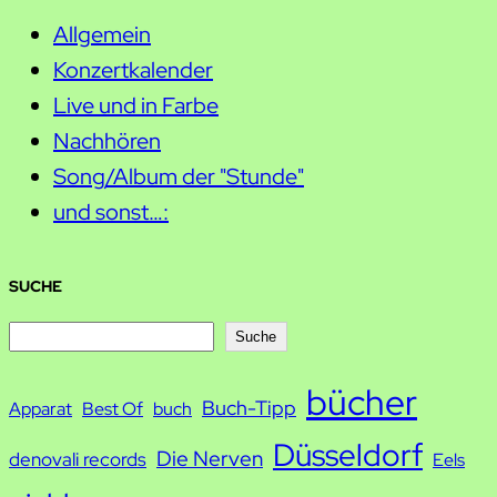
Allgemein
Konzertkalender
Live und in Farbe
Nachhören
Song/Album der "Stunde"
und sonst…:
SUCHE
S
Suche
u
bücher
Buch-Tipp
c
Apparat
Best Of
buch
h
Düsseldorf
Die Nerven
denovali records
Eels
e