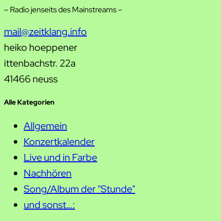
– Radio jenseits des Mainstreams –
mail@zeitklang.info
heiko hoeppener
ittenbachstr. 22a
41466 neuss
Alle Kategorien
Allgemein
Konzertkalender
Live und in Farbe
Nachhören
Song/Album der "Stunde"
und sonst…: