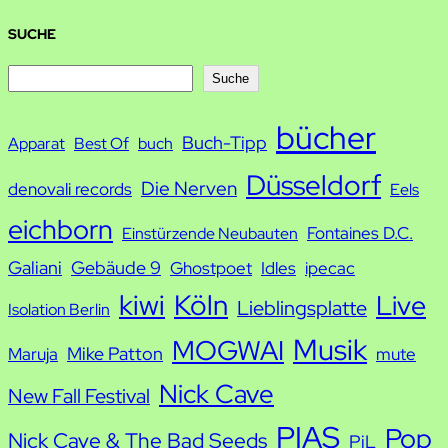
SUCHE
S
Suche
u
bücher
Buch-Tipp
c
Apparat
Best Of
buch
h
Düsseldorf
Die Nerven
denovali records
Eels
e
eichborn
Fontaines D.C.
Einstürzende Neubauten
Galiani
Gebäude 9
Ghostpoet
Idles
ipecac
kiwi
Köln
Live
Lieblingsplatte
Isolation Berlin
Musik
MOGWAI
Mike Patton
Maruja
mute
Nick Cave
New Fall Festival
PIAS
Pop
Nick Cave & The Bad Seeds
PiL