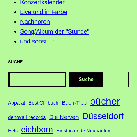
Konzertkalender
Live und in Farbe
Nachhören
Song/Album der "Stunde"
und sonst…:
SUCHE
S
Suche
u
c
bücher
Buch-Tipp
Apparat
Best Of
buch
h
Düsseldorf
e
Die Nerven
denovali records
eichborn
Eels
Einstürzende Neubauten