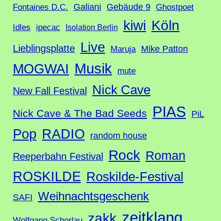
Galiani
Gebäude 9
Fontaines D.C.
Ghostpoet
Köln
kiwi
Idles
ipecac
Isolation Berlin
Live
Lieblingsplatte
Mike Patton
Maruja
Musik
MOGWAI
mute
Nick Cave
New Fall Festival
PIAS
Nick Cave & The Bad Seeds
PiL
Pop
RADIO
random house
Rock
Roman
Reeperbahn Festival
ROSKILDE
Roskilde-Festival
Weihnachtsgeschenk
SAFI
zeitklang
zakk
Wolfgang Schorlau