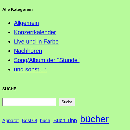
Alle Kategorien
Allgemein
Konzertkalender
Live und in Farbe
Nachhören
Song/Album der "Stunde"
und sonst…:
SUCHE
S
Suche
u
bücher
Buch-Tipp
c
Apparat
Best Of
buch