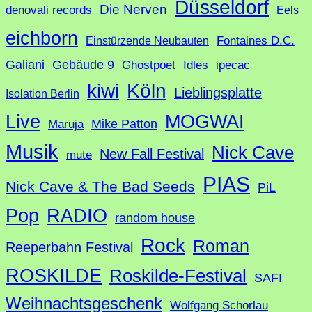
h
Düsseldorf
Die Nerven
denovali records
Eels
e
eichborn
Fontaines D.C.
Einstürzende Neubauten
Galiani
Gebäude 9
Ghostpoet
Idles
ipecac
Köln
kiwi
Lieblingsplatte
Isolation Berlin
Live
MOGWAI
Mike Patton
Maruja
Musik
Nick Cave
New Fall Festival
mute
PIAS
Nick Cave & The Bad Seeds
PiL
Pop
RADIO
random house
Rock
Roman
Reeperbahn Festival
ROSKILDE
Roskilde-Festival
SAFI
Weihnachtsgeschenk
Wolfgang Schorlau