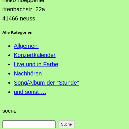
heiko hoeppener
ittenbachstr. 22a
41466 neuss
Alle Kategorien
Allgemein
Konzertkalender
Live und in Farbe
Nachhören
Song/Album der "Stunde"
und sonst…:
SUCHE
S
Suche