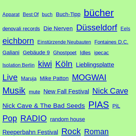
u
bücher
Buch-Tipp
c
Apparat
Best Of
buch
h
Düsseldorf
Die Nerven
denovali records
Eels
e
eichborn
Fontaines D.C.
Einstürzende Neubauten
Galiani
Gebäude 9
Ghostpoet
Idles
ipecac
Köln
kiwi
Lieblingsplatte
Isolation Berlin
Live
MOGWAI
Mike Patton
Maruja
Musik
Nick Cave
New Fall Festival
mute
PIAS
Nick Cave & The Bad Seeds
PiL
Pop
RADIO
random house
Rock
Roman
Reeperbahn Festival