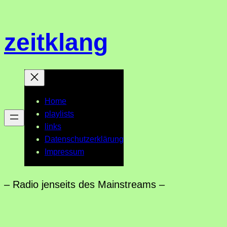
Zum
Inhalt
zeitklang
springen
Home
playlists
links
Datenschutzerklärung
Impressum
– Radio jenseits des Mainstreams –