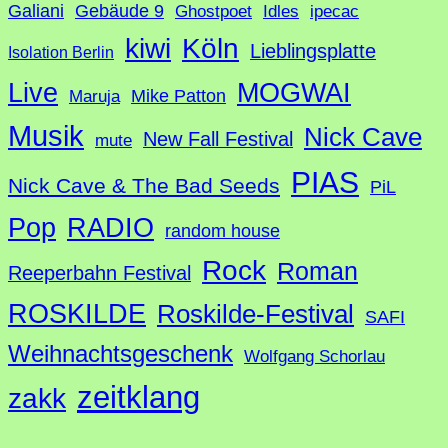
Galiani
Gebäude 9
Ghostpoet
Idles
ipecac
Köln
kiwi
Lieblingsplatte
Isolation Berlin
Live
MOGWAI
Mike Patton
Maruja
Musik
Nick Cave
New Fall Festival
mute
PIAS
Nick Cave & The Bad Seeds
PiL
Pop
RADIO
random house
Rock
Roman
Reeperbahn Festival
ROSKILDE
Roskilde-Festival
SAFI
Weihnachtsgeschenk
Wolfgang Schorlau
zeitklang
zakk