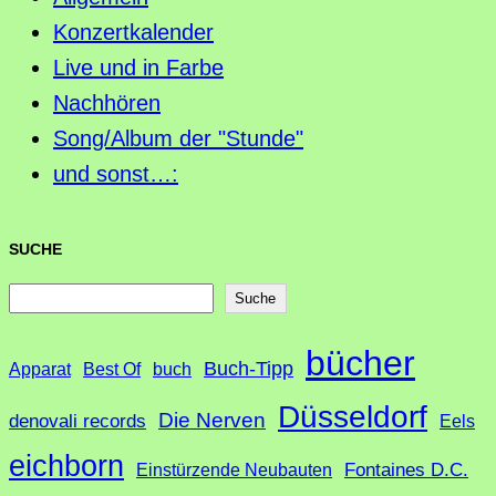
Konzertkalender
Live und in Farbe
Nachhören
Song/Album der "Stunde"
und sonst…:
SUCHE
S
Suche
u
bücher
Buch-Tipp
c
Apparat
Best Of
buch
h
Düsseldorf
Die Nerven
denovali records
Eels
e
eichborn
Fontaines D.C.
Einstürzende Neubauten