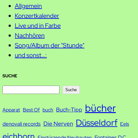
Allgemein
Konzertkalender
Live und in Farbe
Nachhören
Song/Album der "Stunde"
und sonst…:
SUCHE
S
Suche
u
bücher
Buch-Tipp
c
Apparat
Best Of
buch
h
Düsseldorf
Die Nerven
denovali records
Eels
e
eichborn
Fontaines D.C.
Einstürzende Neubauten