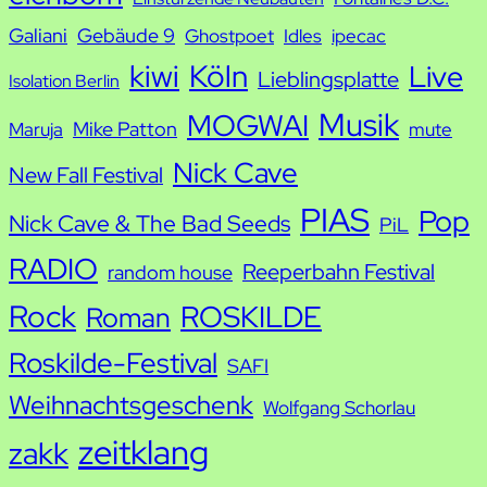
Galiani
Gebäude 9
Ghostpoet
Idles
ipecac
kiwi
Köln
Live
Lieblingsplatte
Isolation Berlin
Musik
MOGWAI
Mike Patton
Maruja
mute
Nick Cave
New Fall Festival
PIAS
Pop
Nick Cave & The Bad Seeds
PiL
RADIO
Reeperbahn Festival
random house
Rock
ROSKILDE
Roman
Roskilde-Festival
SAFI
Weihnachtsgeschenk
Wolfgang Schorlau
zeitklang
zakk