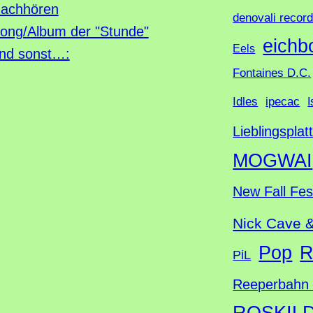
h
achhören
denovali recor
e
ong/Album der "Stunde"
eichb
Eels
nd sonst…:
Fontaines D.C.
Idles
ipecac
I
Lieblingsplat
MOGWAI
New Fall Fes
Nick Cave 
Pop
R
PiL
Reeperbahn 