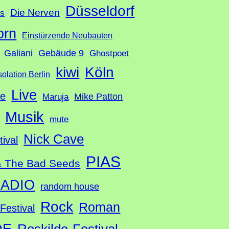
Düsseldorf
Die Nerven
ds
orn
Einstürzende Neubauten
Galiani
Gebäude 9
Ghostpoet
Köln
kiwi
solation Berlin
Live
te
Mike Patton
Maruja
Musik
mute
Nick Cave
tival
PIAS
& The Bad Seeds
ADIO
random house
Rock
Roman
Festival