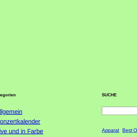
tegorien
SUCHE
S
llgemein
u
onzertkalender
c
ive und in Farbe
Apparat
Best O