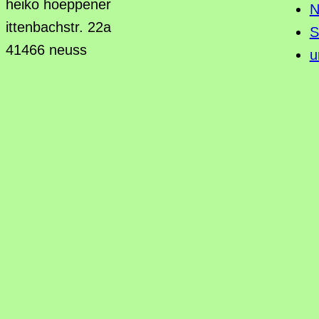
heiko hoeppener
N
ittenbachstr. 22a
S
41466 neuss
u