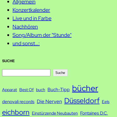
Allgemein
Konzertkalender
Live und in Farbe
Nachhören
Song/Album der "Stunde"
und sonst…:
SUCHE
S
Suche
u
bücher
Buch-Tipp
c
Apparat
Best Of
buch
h
Düsseldorf
Die Nerven
denovali records
Eels
e
eichborn
Fontaines D.C.
Einstürzende Neubauten