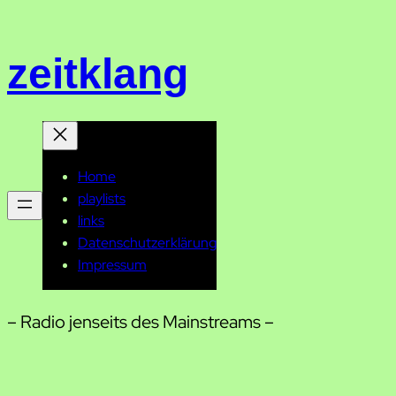
Zum
Inhalt
zeitklang
springen
Home
playlists
links
Datenschutzerklärung
Impressum
– Radio jenseits des Mainstreams –