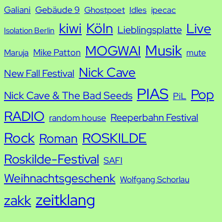
Galiani
Gebäude 9
Ghostpoet
Idles
ipecac
kiwi
Köln
Live
Lieblingsplatte
Isolation Berlin
Musik
MOGWAI
Mike Patton
Maruja
mute
Nick Cave
New Fall Festival
PIAS
Pop
Nick Cave & The Bad Seeds
PiL
RADIO
Reeperbahn Festival
random house
Rock
ROSKILDE
Roman
Roskilde-Festival
SAFI
Weihnachtsgeschenk
Wolfgang Schorlau
zeitklang
zakk