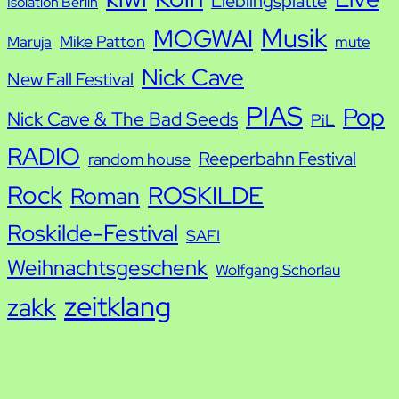
Lieblingsplatte
Isolation Berlin
Musik
MOGWAI
Mike Patton
Maruja
mute
Nick Cave
New Fall Festival
PIAS
Pop
Nick Cave & The Bad Seeds
PiL
RADIO
Reeperbahn Festival
random house
Rock
ROSKILDE
Roman
Roskilde-Festival
SAFI
Weihnachtsgeschenk
Wolfgang Schorlau
zeitklang
zakk