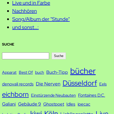
Live und in Farbe
Nachhören
Song/Album der "Stunde"
und sonst…:
SUCHE
S
Suche
u
bücher
Buch-Tipp
c
Apparat
Best Of
buch
h
Düsseldorf
Die Nerven
denovali records
Eels
e
eichborn
Fontaines D.C.
Einstürzende Neubauten
Galiani
Gebäude 9
Ghostpoet
Idles
ipecac
kiwi
Köln
Live