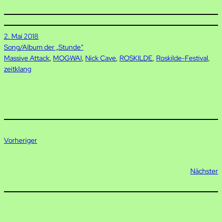
2. Mai 2018
Song/Album der „Stunde“
Massive Attack
, 
MOGWAI
, 
Nick Cave
, 
ROSKILDE
, 
Roskilde-Festival
, 
zeitklang
Vorheriger
Nächster