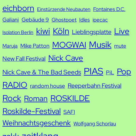
e
eichborn
Fontaines D.C.
Einstürzende Neubauten
Galiani
Gebäude 9
Ghostpoet
Idles
ipecac
kiwi
Köln
Live
Lieblingsplatte
Isolation Berlin
Musik
MOGWAI
Mike Patton
Maruja
mute
Nick Cave
New Fall Festival
PIAS
Pop
Nick Cave & The Bad Seeds
PiL
RADIO
Reeperbahn Festival
random house
Rock
ROSKILDE
Roman
Roskilde-Festival
SAFI
Weihnachtsgeschenk
Wolfgang Schorlau
zeitklang