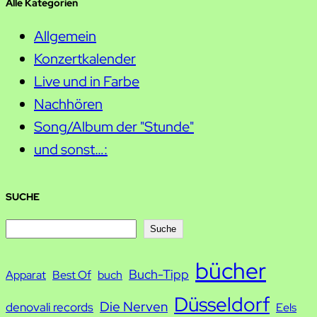
Alle Kategorien
Allgemein
Konzertkalender
Live und in Farbe
Nachhören
Song/Album der "Stunde"
und sonst…:
SUCHE
S
Suche
u
bücher
Buch-Tipp
c
Apparat
Best Of
buch
h
Düsseldorf
Die Nerven
denovali records
Eels