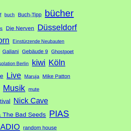
bücher
Buch-Tipp
f
buch
Düsseldorf
Die Nerven
ds
orn
Einstürzende Neubauten
Galiani
Gebäude 9
Ghostpoet
Köln
kiwi
solation Berlin
Live
te
Mike Patton
Maruja
Musik
mute
Nick Cave
tival
PIAS
& The Bad Seeds
ADIO
random house