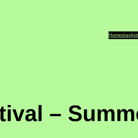
Home
playlist
tival – Summ