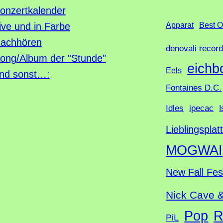
u
onzertkalender
c
ive und in Farbe
Apparat
Best O
h
achhören
denovali recor
e
ong/Album der "Stunde"
eichb
Eels
nd sonst…:
Fontaines D.C.
Idles
ipecac
I
Lieblingsplat
MOGWAI
New Fall Fes
Nick Cave 
Pop
R
PiL