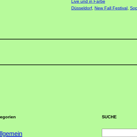
Live und in Farbe
Düsseldorf
, 
New Fall Festival
, 
Sop
tegorien
SUCHE
S
llgemein