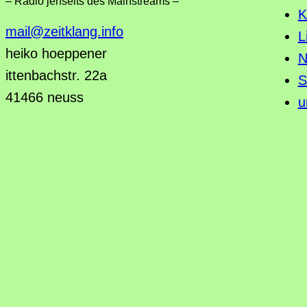
– Radio jenseits des Mainstreams –
K
mail@zeitklang.info
L
heiko hoeppener
N
ittenbachstr. 22a
S
41466 neuss
u