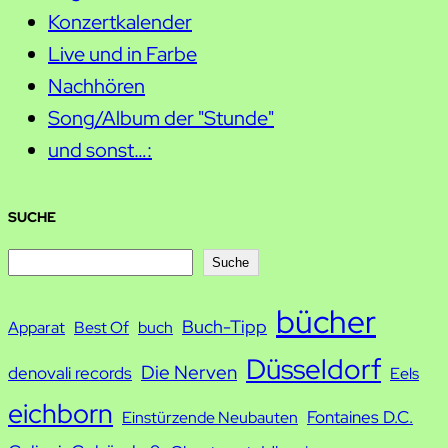
Konzertkalender
Live und in Farbe
Nachhören
Song/Album der "Stunde"
und sonst…:
SUCHE
S
Suche
u
bücher
Buch-Tipp
c
Apparat
Best Of
buch
h
Düsseldorf
Die Nerven
denovali records
Eels
e
eichborn
Fontaines D.C.
Einstürzende Neubauten