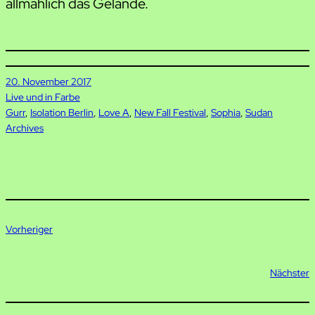
allmählich das Gelände.
20. November 2017
Live und in Farbe
Gurr
, 
Isolation Berlin
, 
Love A
, 
New Fall Festival
, 
Sophia
, 
Sudan
Archives
Vorheriger
Nächster