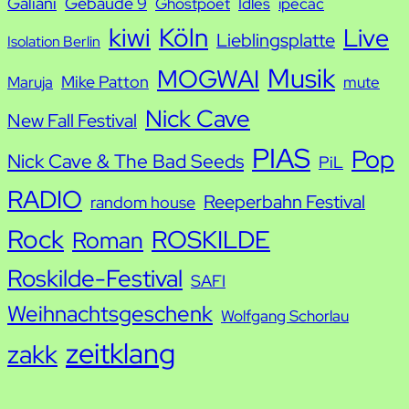
Galiani
Gebäude 9
Ghostpoet
Idles
ipecac
kiwi
Köln
Live
Lieblingsplatte
Isolation Berlin
Musik
MOGWAI
Mike Patton
Maruja
mute
Nick Cave
New Fall Festival
PIAS
Pop
Nick Cave & The Bad Seeds
PiL
RADIO
Reeperbahn Festival
random house
Rock
ROSKILDE
Roman
Roskilde-Festival
SAFI
Weihnachtsgeschenk
Wolfgang Schorlau
zeitklang
zakk