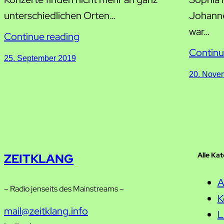
unterschiedlichen Orten…
Johanne
war…
Continue reading
Continu
25. September 2019
20. Nove
Alle Ka
ZEITKLANG
A
– Radio jenseits des Mainstreams –
K
mail@zeitklang.info
L