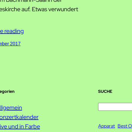
skirche auf. Etwas verwundert
e reading
mber 2017
tegorien
SUCHE
S
llgemein
u
onzertkalender
c
ive und in Farbe
Apparat
Best O