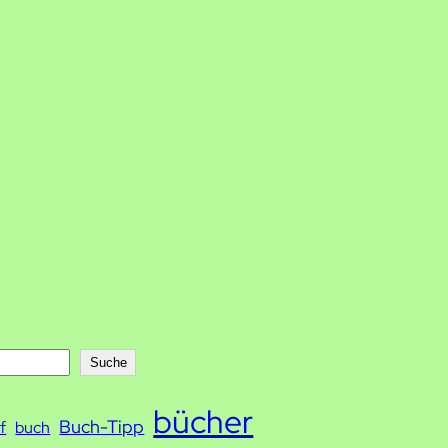
Suche
bücher
Buch-Tipp
f
buch