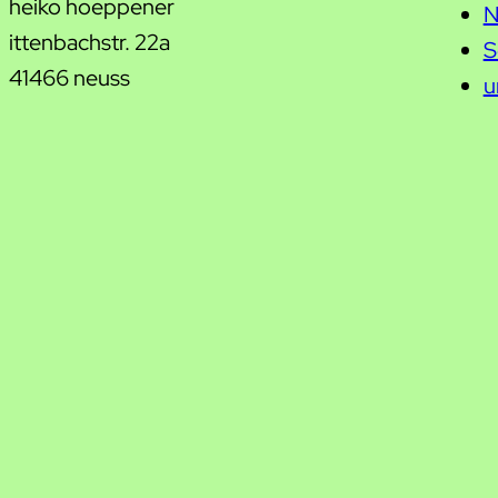
heiko hoeppener
N
ittenbachstr. 22a
S
41466 neuss
u