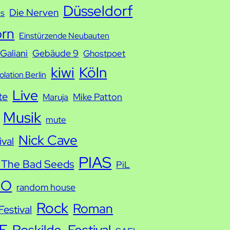
Düsseldorf
Die Nerven
ds
orn
Einstürzende Neubauten
Galiani
Gebäude 9
Ghostpoet
kiwi
Köln
solation Berlin
Live
te
Mike Patton
Maruja
Musik
mute
Nick Cave
ival
PIAS
 The Bad Seeds
PiL
IO
random house
Rock
Roman
estival
E
Roskilde-Festival