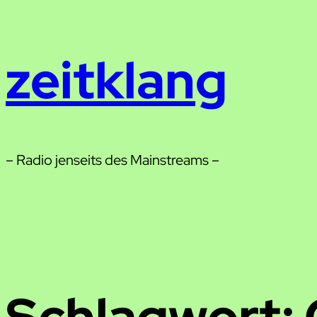
Zum
Inhalt
zeitklang
springen
– Radio jenseits des Mainstreams –
Schlagwort: