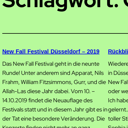
New Fall Festival Düsseldorf – 2019
Rückbli
Das New Fall Festival geht in die neunte
Wiedere
Runde! Unter anderem sind Apparat, Nils
in Düsse
Frahm, William Fitzsimmons, Gurr, und die
New Fall
Allah-Las diese Jahr dabei. Vom 10. –
oder we
14.10.2019 findet die Neuauflage des
Ich hab
Festivals statt und in diesem Jahr gibt es in
gelernt
der Tat eine besondere Veränderung. Die
toller 
Konzerte finden nicht mehr an ganz
Sophia 