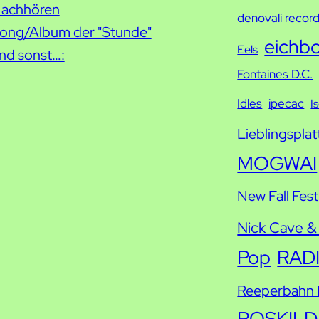
h
achhören
denovali recor
e
ong/Album der "Stunde"
eichb
Eels
nd sonst…:
Fontaines D.C.
Idles
ipecac
I
Lieblingsplat
MOGWAI
New Fall Fest
Nick Cave &
Pop
RAD
Reeperbahn F
ROSKILD