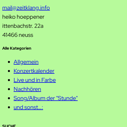
mail@zeitklang.info
heiko hoeppener
ittenbachstr. 22a
41466 neuss
Alle Kategorien
Allgemein
Konzertkalender
Live und in Farbe
Nachhören
Song/Album der "Stunde"
und sonst…:
SUCHE