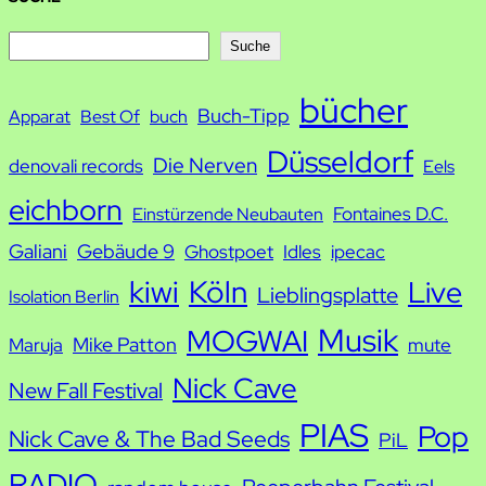
S
Suche
u
bücher
Buch-Tipp
c
Apparat
Best Of
buch
h
Düsseldorf
Die Nerven
denovali records
Eels
e
eichborn
Fontaines D.C.
Einstürzende Neubauten
Galiani
Gebäude 9
Ghostpoet
Idles
ipecac
kiwi
Köln
Live
Lieblingsplatte
Isolation Berlin
Musik
MOGWAI
Mike Patton
Maruja
mute
Nick Cave
New Fall Festival
PIAS
Pop
Nick Cave & The Bad Seeds
PiL
RADIO