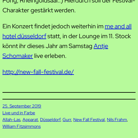
Pong, Rheingoldsaal..) Hierdurch soll der Festival-
Charakter gestärkt werden.
Ein Konzert findet jedoch weiterhin im
me and all
hotel düsseldorf
statt, in der Lounge im 11. Stock
könnt ihr dieses Jahr am Samstag
Antje
Schomaker
live erleben.
http://new-fall-festival.de/
25. September 2019
Live und in Farbe
Allah-Las
, 
Apparat
, 
Düsseldorf
, 
Gurr
, 
New Fall Festival
, 
Nils Frahm
, 
William Fitzsimmons