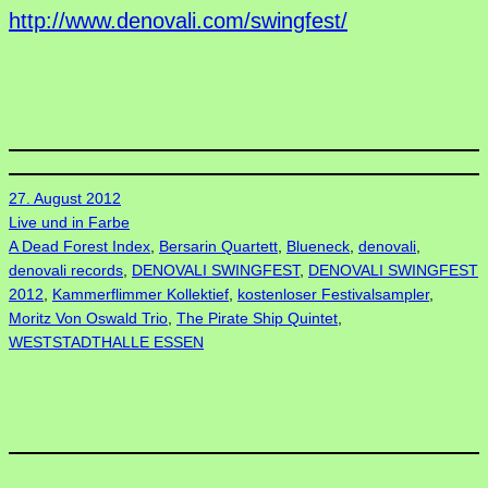
http://www.denovali.com/swingfest/
27. August 2012
Live und in Farbe
A Dead Forest Index
, 
Bersarin Quartett
, 
Blueneck
, 
denovali
, 
denovali records
, 
DENOVALI SWINGFEST
, 
DENOVALI SWINGFEST
2012
, 
Kammerflimmer Kollektief
, 
kostenloser Festivalsampler
, 
Moritz Von Oswald Trio
, 
The Pirate Ship Quintet
, 
WESTSTADTHALLE ESSEN