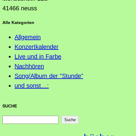
41466 neuss
Alle Kategorien
Allgemein
Konzertkalender
Live und in Farbe
Nachhören
Song/Album der "Stunde"
und sonst…:
SUCHE
S
Suche
u