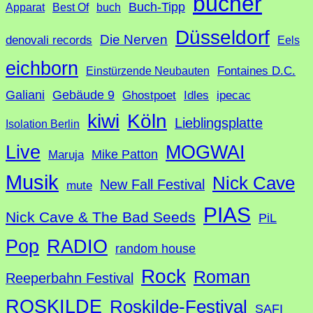
bücher
Buch-Tipp
c
Apparat
Best Of
buch
h
Düsseldorf
Die Nerven
denovali records
Eels
e
eichborn
Fontaines D.C.
Einstürzende Neubauten
Galiani
Gebäude 9
Ghostpoet
Idles
ipecac
Köln
kiwi
Lieblingsplatte
Isolation Berlin
Live
MOGWAI
Mike Patton
Maruja
Musik
Nick Cave
New Fall Festival
mute
PIAS
Nick Cave & The Bad Seeds
PiL
Pop
RADIO
random house
Rock
Roman
Reeperbahn Festival
ROSKILDE
Roskilde-Festival
SAFI