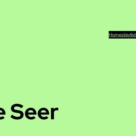
Home
playlis
 Seer