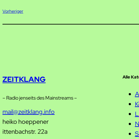
Vorheriger
Alle Ka
ZEITKLANG
A
– Radio jenseits des Mainstreams –
K
mail@zeitklang.info
L
heiko hoeppener
N
ittenbachstr. 22a
S