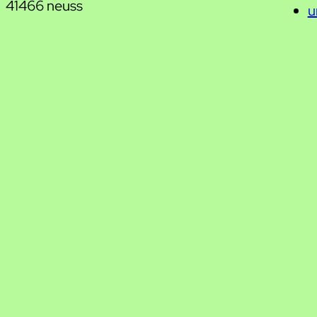
41466 neuss
u