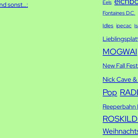
eichb
Eels
nd sonst…:
Fontaines D.C.
Idles
ipecac
I
Lieblingsplat
MOGWAI
New Fall Fest
Nick Cave &
Pop
RAD
Reeperbahn F
ROSKILD
Weihnacht