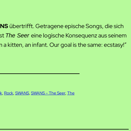
NS
übertrifft. Getragene epische Songs, die sich
st
eine logische Konsequenz aus seinem
The Seer
 kitten, an infant. Our goal is the same: ecstasy!“
k
, 
Rock
, 
SWANS
, 
SWANS – The Seer
, 
The