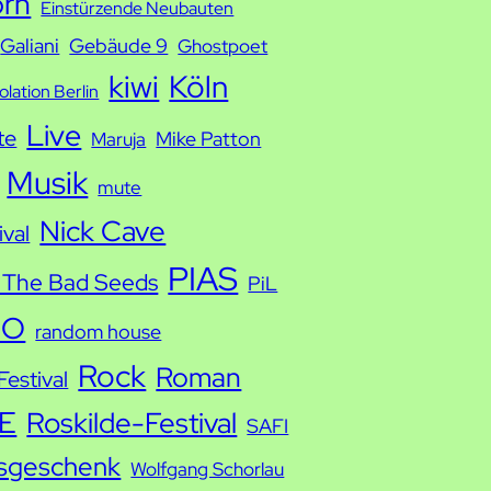
orn
Einstürzende Neubauten
Galiani
Gebäude 9
Ghostpoet
kiwi
Köln
solation Berlin
Live
te
Mike Patton
Maruja
Musik
mute
Nick Cave
ival
PIAS
 The Bad Seeds
PiL
IO
random house
Rock
Roman
estival
E
Roskilde-Festival
SAFI
sgeschenk
Wolfgang Schorlau