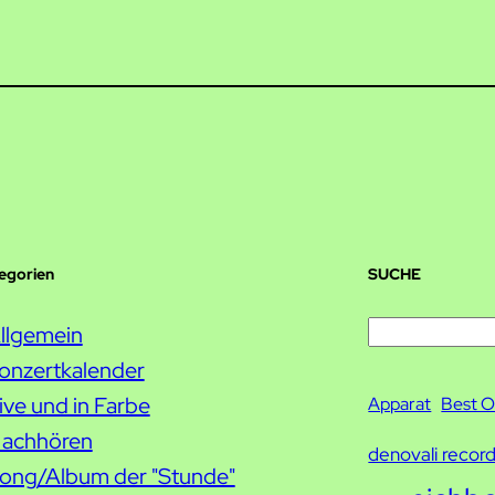
tegorien
SUCHE
S
llgemein
u
onzertkalender
c
ive und in Farbe
Apparat
Best O
h
achhören
denovali recor
e
ong/Album der "Stunde"