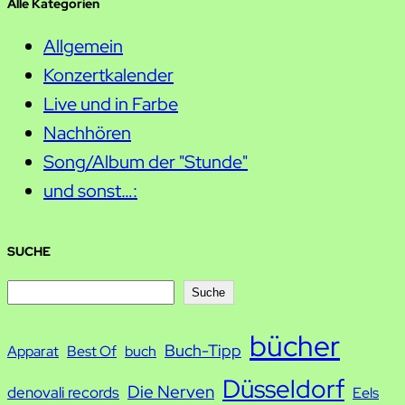
Alle Kategorien
Allgemein
Konzertkalender
Live und in Farbe
Nachhören
Song/Album der "Stunde"
und sonst…:
SUCHE
S
Suche
u
bücher
Buch-Tipp
c
Apparat
Best Of
buch
h
Düsseldorf
Die Nerven
denovali records
Eels