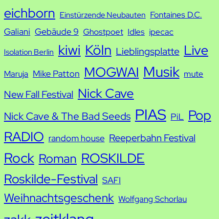
e
eichborn
Fontaines D.C.
Einstürzende Neubauten
Galiani
Gebäude 9
Ghostpoet
Idles
ipecac
kiwi
Köln
Live
Lieblingsplatte
Isolation Berlin
Musik
MOGWAI
Mike Patton
Maruja
mute
Nick Cave
New Fall Festival
PIAS
Pop
Nick Cave & The Bad Seeds
PiL
RADIO
Reeperbahn Festival
random house
Rock
ROSKILDE
Roman
Roskilde-Festival
SAFI
Weihnachtsgeschenk
Wolfgang Schorlau
zeitklang