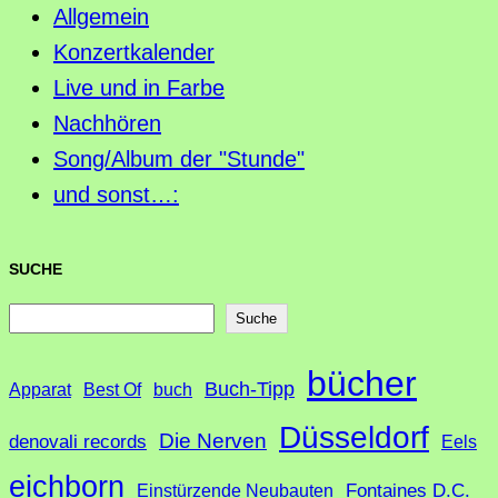
Allgemein
Konzertkalender
Live und in Farbe
Nachhören
Song/Album der "Stunde"
und sonst…:
SUCHE
S
Suche
u
bücher
Buch-Tipp
c
Apparat
Best Of
buch
h
Düsseldorf
Die Nerven
denovali records
Eels
e
eichborn
Fontaines D.C.
Einstürzende Neubauten