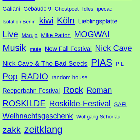
Galiani
Gebäude 9
Ghostpoet
Idles
ipecac
Köln
kiwi
Lieblingsplatte
Isolation Berlin
Live
MOGWAI
Mike Patton
Maruja
Musik
Nick Cave
New Fall Festival
mute
PIAS
Nick Cave & The Bad Seeds
PiL
Pop
RADIO
random house
Rock
Roman
Reeperbahn Festival
ROSKILDE
Roskilde-Festival
SAFI
Weihnachtsgeschenk
Wolfgang Schorlau
zeitklang
zakk