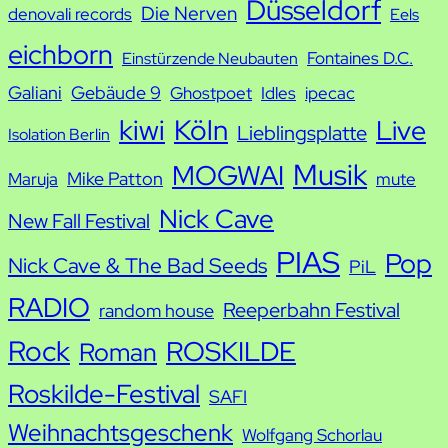
h
Düsseldorf
Die Nerven
denovali records
Eels
e
eichborn
Fontaines D.C.
Einstürzende Neubauten
Galiani
Gebäude 9
Ghostpoet
Idles
ipecac
kiwi
Köln
Live
Lieblingsplatte
Isolation Berlin
Musik
MOGWAI
Mike Patton
Maruja
mute
Nick Cave
New Fall Festival
PIAS
Pop
Nick Cave & The Bad Seeds
PiL
RADIO
Reeperbahn Festival
random house
Rock
ROSKILDE
Roman
Roskilde-Festival
SAFI
Weihnachtsgeschenk
Wolfgang Schorlau