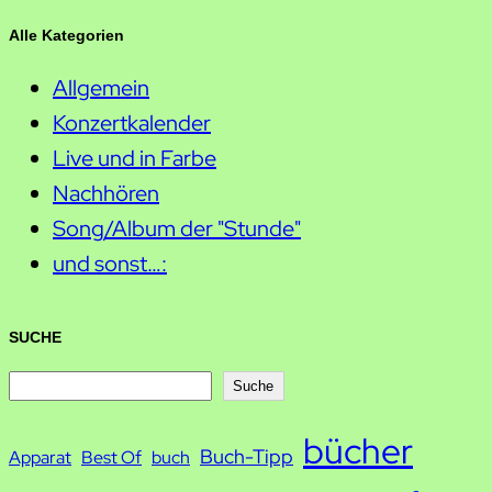
Alle Kategorien
Allgemein
Konzertkalender
Live und in Farbe
Nachhören
Song/Album der "Stunde"
und sonst…:
SUCHE
S
Suche
u
bücher
Buch-Tipp
c
Apparat
Best Of
buch