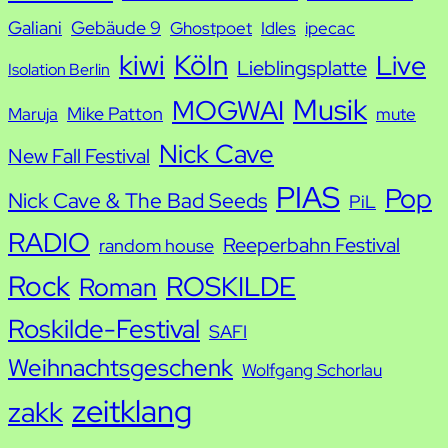
Galiani
Gebäude 9
Ghostpoet
Idles
ipecac
kiwi
Köln
Live
Lieblingsplatte
Isolation Berlin
Musik
MOGWAI
Mike Patton
Maruja
mute
Nick Cave
New Fall Festival
PIAS
Pop
Nick Cave & The Bad Seeds
PiL
RADIO
Reeperbahn Festival
random house
Rock
ROSKILDE
Roman
Roskilde-Festival
SAFI
Weihnachtsgeschenk
Wolfgang Schorlau
zeitklang
zakk