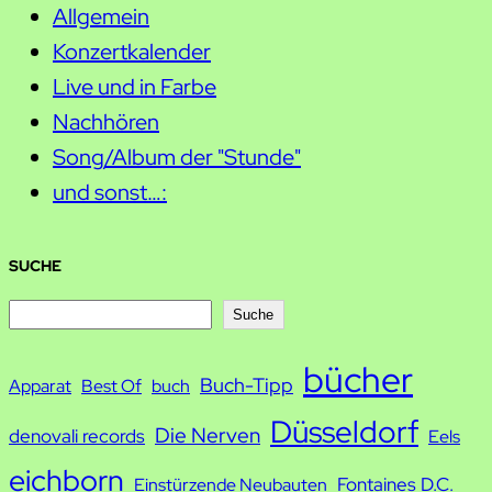
Allgemein
Konzertkalender
Live und in Farbe
Nachhören
Song/Album der "Stunde"
und sonst…:
SUCHE
S
Suche
u
bücher
Buch-Tipp
c
Apparat
Best Of
buch
h
Düsseldorf
Die Nerven
denovali records
Eels
e
eichborn
Fontaines D.C.
Einstürzende Neubauten