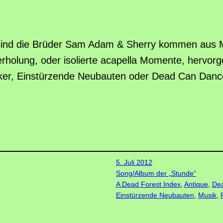
ind die Brüder Sam Adam & Sherry kommen aus M
erholung, oder isolierte acapella Momente, hervor
alker, Einstürzende Neubauten oder Dead Can Dan
5. Juli 2012
Song/Album der „Stunde“
A Dead Forest Index
, 
Antique
, 
De
Einstürzende Neubauten
, 
Musik
, 