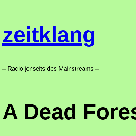
Zum
Inhalt
zeitklang
springen
– Radio jenseits des Mainstreams –
A Dead Fores