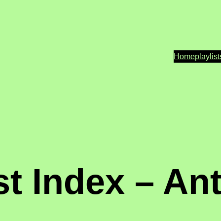
Home
playlist
t Index – An