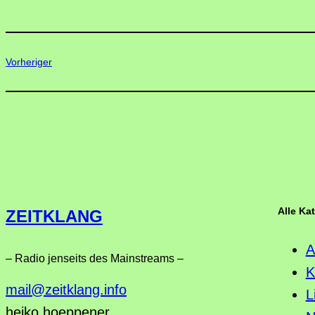
Vorheriger
Alle Ka
ZEITKLANG
A
– Radio jenseits des Mainstreams –
K
mail@zeitklang.info
L
heiko hoeppener