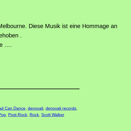
elbourne. Diese Musik ist eine Hommage an
gehoben .
ce ….
ad Can Dance
, 
denovali
, 
denovali records
, 
Pop
, 
Post-Rock
, 
Rock
, 
Scott Walker