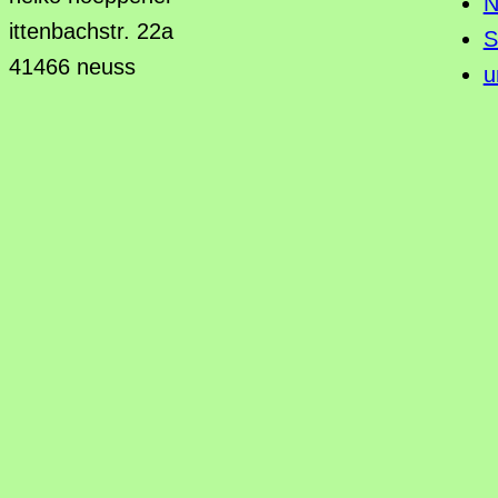
N
ittenbachstr. 22a
S
41466 neuss
u