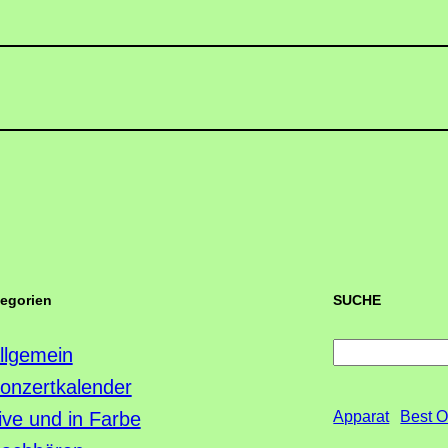
tegorien
SUCHE
S
llgemein
u
onzertkalender
c
ive und in Farbe
Apparat
Best O