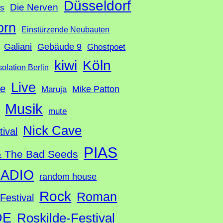
Düsseldorf
Die Nerven
ds
orn
Einstürzende Neubauten
Galiani
Gebäude 9
Ghostpoet
Köln
kiwi
solation Berlin
Live
te
Mike Patton
Maruja
Musik
mute
Nick Cave
tival
PIAS
& The Bad Seeds
ADIO
random house
Rock
Roman
Festival
DE
Roskilde-Festival