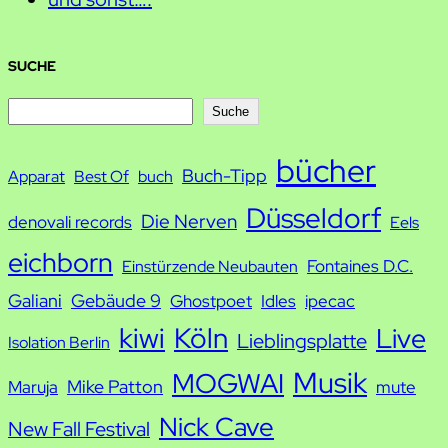
SUCHE
S
Suche
u
bücher
Buch-Tipp
c
Apparat
Best Of
buch
h
Düsseldorf
Die Nerven
denovali records
Eels
e
eichborn
Fontaines D.C.
Einstürzende Neubauten
Galiani
Gebäude 9
Ghostpoet
Idles
ipecac
kiwi
Köln
Live
Lieblingsplatte
Isolation Berlin
Musik
MOGWAI
Mike Patton
Maruja
mute
Nick Cave
New Fall Festival