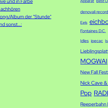
ive und in Farbe
c
Apparat
Best O
achhören
h
denovali recor
ong/Album der "Stunde"
e
eichb
Eels
nd sonst…:
Fontaines D.C.
Idles
ipecac
I
Lieblingsplat
MOGWAI
New Fall Fest
Nick Cave &
Pop
RAD
Reeperbahn F