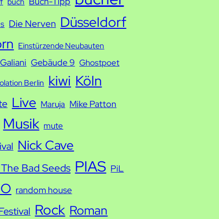
Buch-Tipp
f
buch
Düsseldorf
Die Nerven
ds
orn
Einstürzende Neubauten
Galiani
Gebäude 9
Ghostpoet
kiwi
Köln
solation Berlin
Live
te
Mike Patton
Maruja
Musik
mute
Nick Cave
ival
PIAS
 The Bad Seeds
PiL
IO
random house
Rock
Roman
estival