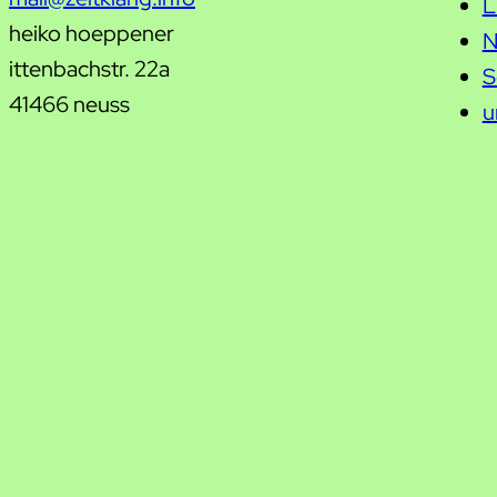
L
heiko hoeppener
N
ittenbachstr. 22a
S
41466 neuss
u