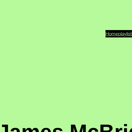
Home
playlis