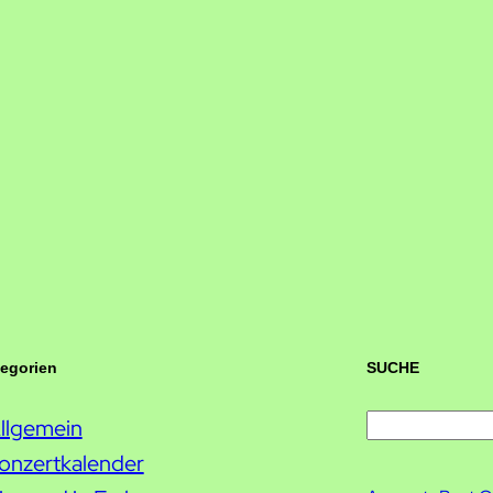
tegorien
SUCHE
llgemein
S
onzertkalender
u