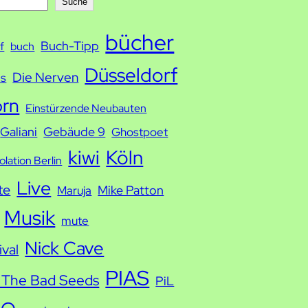
Suche
bücher
Buch-Tipp
f
buch
Düsseldorf
Die Nerven
ds
orn
Einstürzende Neubauten
Galiani
Gebäude 9
Ghostpoet
kiwi
Köln
solation Berlin
Live
te
Mike Patton
Maruja
Musik
mute
Nick Cave
ival
PIAS
 The Bad Seeds
PiL