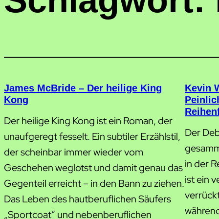
Schlagwort:
James McBride – Der heilige King
Kevin 
Kong
Peinlic
Reihenf
Der heilige King Kong ist ein Roman, der
Der Deb
unaufgeregt fesselt. Ein subtiler Erzählstil,
gesamme
der scheinbar immer wieder vom
in der R
Geschehen weglotst und damit genau das
ist ein 
Gegenteil erreicht – in den Bann zu ziehen.
verrückt
Das Leben des hautberuflichen Säufers
während 
„Sportcoat“ und nebenberuflichen