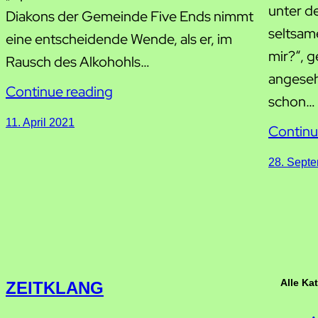
unter d
Diakons der Gemeinde Five Ends nimmt
seltsame
eine entscheidende Wende, als er, im
mir?“, g
Rausch des Alkohohls…
angeseh
Continue reading
schon…
11. April 2021
Continu
28. Sept
Alle Ka
ZEITKLANG