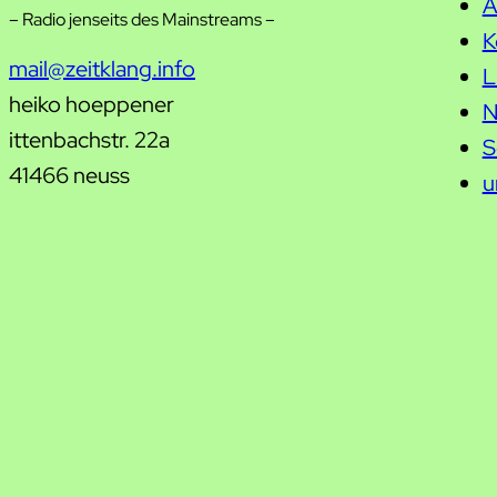
A
– Radio jenseits des Mainstreams –
K
mail@zeitklang.info
L
heiko hoeppener
N
ittenbachstr. 22a
S
41466 neuss
u