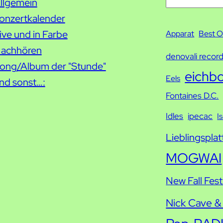
llgemein
S
onzertkalender
u
ive und in Farbe
c
Apparat
Best O
achhören
h
denovali recor
ong/Album der "Stunde"
e
eichb
Eels
nd sonst…:
Fontaines D.C.
Idles
ipecac
I
Lieblingsplat
MOGWAI
New Fall Fest
Nick Cave &