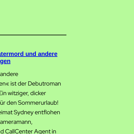
Vatermord und andere
ügen
 andere
en« ist der Debutroman
in witziger, dicker
 für den Sommerurlaub!
 Heimat Sydney entflohen
s Kameramann,
nd CallCenter Agent in