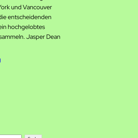
York und Vancouver
 die entscheidenden
ein hochgelobtes
u sammeln. Jasper Dean
g