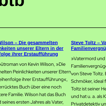
btb
Wilson – Die gesammelten
Steve Toltz – 
hkeiten unserer Eltern in der
Familienvergn
olge ihrer Erstaufführung
»Vatermord und
ütroman von Kevin Wilson, »Die
Familienvergnüg
lten Peinlichkeiten unserer Eltern
von Steve Toltz. E
eihenfolge ihrer Erstaufführung«,
Schmöker, ideal
verrücktes Buch über eine noch
Toltz ist seiner
ere Familie. Wilson hat das Buch
und hat u. a. al
seines ersten Jahres als Vater,
Privatdetektiv u