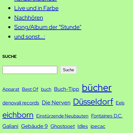
Live und in Farbe
Nachhören
Song/Album der "Stunde"
und sonst…:
SUCHE
S
Suche
u
bücher
Buch-Tipp
c
Apparat
Best Of
buch
h
Düsseldorf
Die Nerven
denovali records
Eels
e
eichborn
Fontaines D.C.
Einstürzende Neubauten
Galiani
Gebäude 9
Ghostpoet
Idles
ipecac