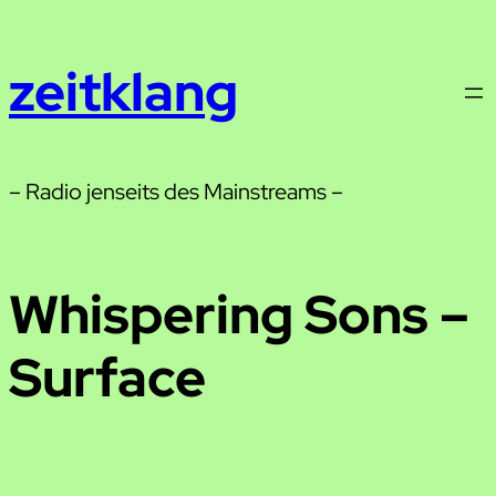
Zum
Inhalt
zeitklang
springen
– Radio jenseits des Mainstreams –
Whispering Sons –
Surface