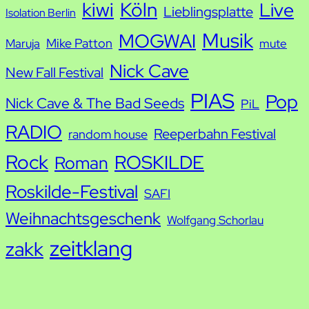
kiwi
Köln
Live
Lieblingsplatte
Isolation Berlin
Musik
MOGWAI
Mike Patton
Maruja
mute
Nick Cave
New Fall Festival
PIAS
Pop
Nick Cave & The Bad Seeds
PiL
RADIO
Reeperbahn Festival
random house
Rock
ROSKILDE
Roman
Roskilde-Festival
SAFI
Weihnachtsgeschenk
Wolfgang Schorlau
zeitklang
zakk