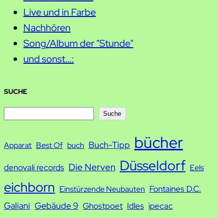
Live und in Farbe
Nachhören
Song/Album der "Stunde"
und sonst…:
SUCHE
S
Suche
u
bücher
Buch-Tipp
c
Apparat
Best Of
buch
h
Düsseldorf
Die Nerven
denovali records
Eels
e
eichborn
Fontaines D.C.
Einstürzende Neubauten
Galiani
Gebäude 9
Ghostpoet
Idles
ipecac