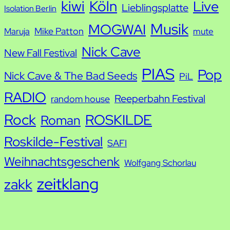
kiwi
Köln
Live
Lieblingsplatte
Isolation Berlin
Musik
MOGWAI
Mike Patton
Maruja
mute
Nick Cave
New Fall Festival
PIAS
Pop
Nick Cave & The Bad Seeds
PiL
RADIO
Reeperbahn Festival
random house
Rock
ROSKILDE
Roman
Roskilde-Festival
SAFI
Weihnachtsgeschenk
Wolfgang Schorlau
zeitklang
zakk