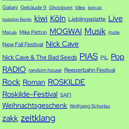
Galiani
Gebäude 9
Ghostpoet
Idles
ipecac
kiwi
Köln
Live
Lieblingsplatte
Isolation Berlin
Musik
MOGWAI
Mike Patton
Maruja
mute
Nick Cave
New Fall Festival
PIAS
Pop
Nick Cave & The Bad Seeds
PiL
RADIO
Reeperbahn Festival
random house
Rock
ROSKILDE
Roman
Roskilde-Festival
SAFI
Weihnachtsgeschenk
Wolfgang Schorlau
zeitklang
zakk