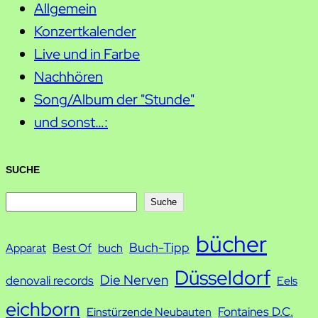
Allgemein
Konzertkalender
Live und in Farbe
Nachhören
Song/Album der "Stunde"
und sonst…:
SUCHE
S
Suche
u
bücher
Buch-Tipp
c
Apparat
Best Of
buch
h
Düsseldorf
Die Nerven
denovali records
Eels
e
eichborn
Fontaines D.C.
Einstürzende Neubauten