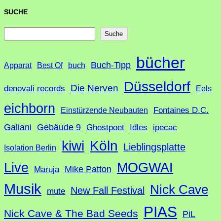
SUCHE
S
Suche
u
bücher
Buch-Tipp
c
Apparat
Best Of
buch
h
Düsseldorf
Die Nerven
denovali records
Eels
e
eichborn
Fontaines D.C.
Einstürzende Neubauten
Galiani
Gebäude 9
Ghostpoet
Idles
ipecac
Köln
kiwi
Lieblingsplatte
Isolation Berlin
Live
MOGWAI
Mike Patton
Maruja
Musik
Nick Cave
New Fall Festival
mute
PIAS
Nick Cave & The Bad Seeds
PiL