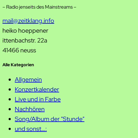
– Radio jenseits des Mainstreams –
mail@zeitklang.info
heiko hoeppener
ittenbachstr. 22a
41466 neuss
Alle Kategorien
Allgemein
Konzertkalender
Live und in Farbe
Nachhören
Song/Album der "Stunde"
und sonst…: