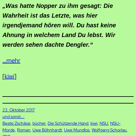
„Was hatte Nopper zu ihm gesagt: Die
Wahrheit ist das Letzte, was hier
irgendjemand hören will. Du hast keine
Ahnung in welchem Land Du lebst. Wir
werden sehen dachte Dengler.“
…mehr
[
kiwi
]
23. Oktober 2017
und sonst…:
Beate Zschäpe
, 
bücher
, 
Die Schützende Hand
, 
kiwi
, 
NSU
, 
NSU-
Morde
, 
Roman
, 
Uwe Böhnhardt
, 
Uwe Mundlos
, 
Wolfgang Schorlau
, 