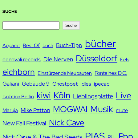
SUCHE
S
Suche
u
bücher
Buch-Tipp
c
Apparat
Best Of
buch
h
Düsseldorf
Die Nerven
denovali records
Eels
e
eichborn
Fontaines D.C.
Einstürzende Neubauten
Galiani
Gebäude 9
Ghostpoet
Idles
ipecac
kiwi
Köln
Live
Lieblingsplatte
Isolation Berlin
Musik
MOGWAI
Mike Patton
Maruja
mute
Nick Cave
New Fall Festival
PIAS
Pop
Nick Cave & The Bad Seeds
PiL