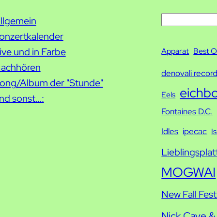
S
llgemein
u
onzertkalender
c
ive und in Farbe
Apparat
Best O
h
achhören
denovali recor
e
ong/Album der "Stunde"
eichb
Eels
nd sonst…:
Fontaines D.C.
Idles
ipecac
I
Lieblingsplat
MOGWAI
New Fall Fest
Nick Cave &