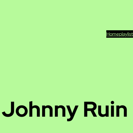
Home
playlis
 Johnny Ruin