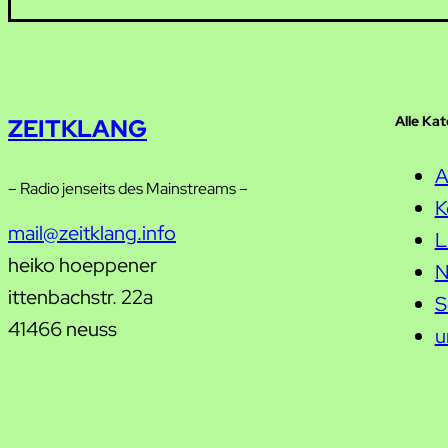
Alle Ka
ZEITKLANG
A
– Radio jenseits des Mainstreams –
K
mail@zeitklang.info
L
heiko hoeppener
N
ittenbachstr. 22a
S
41466 neuss
u