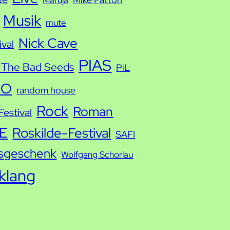
Musik
mute
Nick Cave
ival
PIAS
 The Bad Seeds
PiL
IO
random house
Rock
Roman
estival
E
Roskilde-Festival
SAFI
sgeschenk
Wolfgang Schorlau
tklang