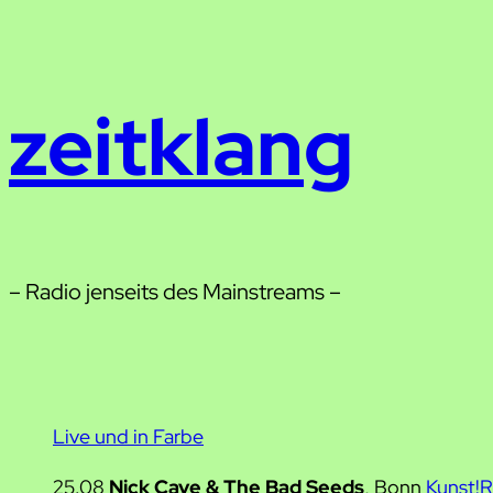
Zum
Inhalt
springen
zeitklang
– Radio jenseits des Mainstreams –
Live und in Farbe
25.08
Nick Cave & The Bad Seeds
, Bonn
Kunst!