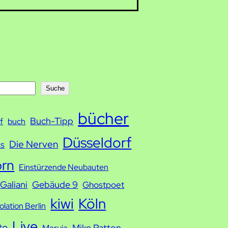
Suche
bücher
Buch-Tipp
f
buch
Düsseldorf
Die Nerven
ds
orn
Einstürzende Neubauten
Galiani
Gebäude 9
Ghostpoet
kiwi
Köln
solation Berlin
Live
te
Mike Patton
Maruja