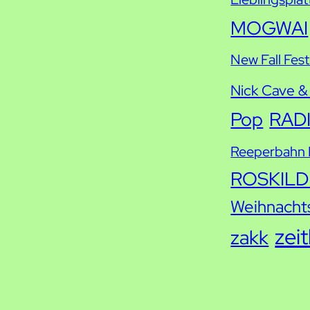
MOGWAI
New Fall Fest
Nick Cave &
Pop
RAD
Reeperbahn F
ROSKILD
Weihnacht
zei
zakk