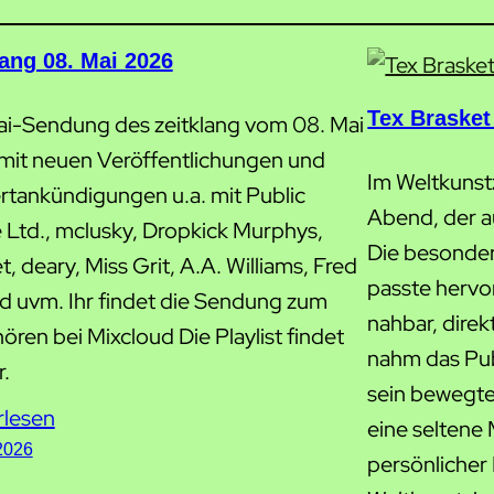
lang 08. Mai 2026
Tex Brasket
ai-Sendung des zeitklang vom 08. Mai
mit neuen Veröffentlichungen und
Im Weltkunst
rtankündigungen u.a. mit Public
Abend, der a
 Ltd., mclusky, Dropkick Murphys,
Die besonde
, deary, Miss Grit, A.A. Williams, Fred
passte hervo
ad uvm. Ihr findet die Sendung zum
nahbar, direk
ren bei Mixcloud Die Playlist findet
nahm das Pub
r.
sein bewegte
rlesen
eine seltene
2026
persönlicher