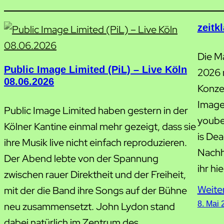
zeitk
Die M
Public Image Limited (PiL) – Live Köln
2026 
08.06.2026
Konze
Image
Public Image Limited haben gestern in der
youbet
Kölner Kantine einmal mehr gezeigt, dass sie
is De
ihre Musik live nicht einfach reproduzieren.
Nachhö
Der Abend lebte von der Spannung
ihr hie
zwischen rauer Direktheit und der Freiheit,
Weite
mit der die Band ihre Songs auf der Bühne
8. Mai 
neu zusammensetzt. John Lydon stand
dabei natürlich im Zentrum des