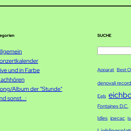
tegorien
SUCHE
S
llgemein
u
onzertkalender
c
ive und in Farbe
Apparat
Best O
h
achhören
denovali recor
e
ong/Album der "Stunde"
eichb
Eels
nd sonst…:
Fontaines D.C.
Idles
ipecac
I
Lieblingsplat