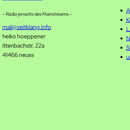
A
– Radio jenseits des Mainstreams –
K
mail@zeitklang.info
L
heiko hoeppener
N
ittenbachstr. 22a
S
41466 neuss
u