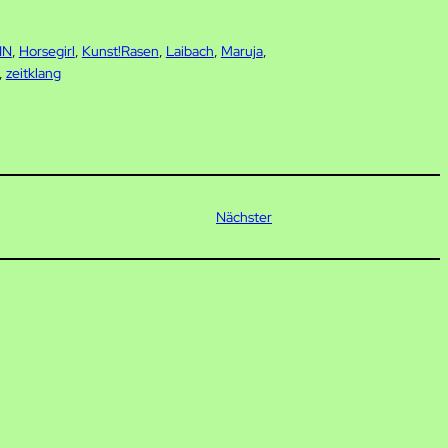
IN
, 
Horsegirl
, 
Kunst!Rasen
, 
Laibach
, 
Maruja
, 
, 
zeitklang
Nächster