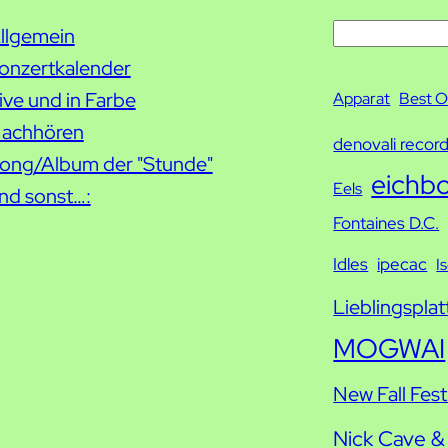
S
llgemein
u
onzertkalender
c
ive und in Farbe
Apparat
Best O
h
achhören
denovali recor
e
ong/Album der "Stunde"
eichb
Eels
nd sonst…:
Fontaines D.C.
Idles
ipecac
I
Lieblingsplat
MOGWAI
New Fall Fest
Nick Cave &