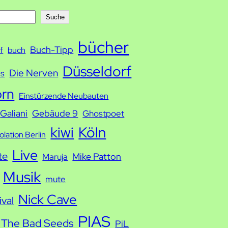
Suche
bücher
Buch-Tipp
f
buch
Düsseldorf
Die Nerven
ds
orn
Einstürzende Neubauten
Galiani
Gebäude 9
Ghostpoet
kiwi
Köln
solation Berlin
Live
te
Mike Patton
Maruja
Musik
mute
Nick Cave
ival
PIAS
 The Bad Seeds
PiL