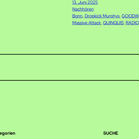
13. Juni 2025
Nachhören
Bonn
, 
Dropkick Murphys
, 
GOODW
Massive Attack
, 
QUINQUIS
, 
RADIO
tegorien
SUCHE