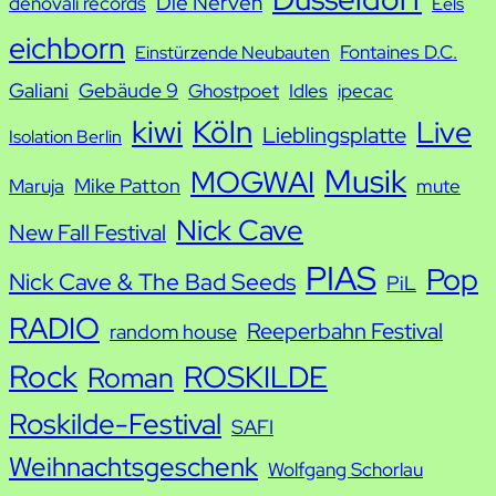
Die Nerven
denovali records
Eels
e
eichborn
Fontaines D.C.
Einstürzende Neubauten
Galiani
Gebäude 9
Ghostpoet
Idles
ipecac
kiwi
Köln
Live
Lieblingsplatte
Isolation Berlin
Musik
MOGWAI
Mike Patton
Maruja
mute
Nick Cave
New Fall Festival
PIAS
Pop
Nick Cave & The Bad Seeds
PiL
RADIO
Reeperbahn Festival
random house
Rock
ROSKILDE
Roman
Roskilde-Festival
SAFI
Weihnachtsgeschenk
Wolfgang Schorlau