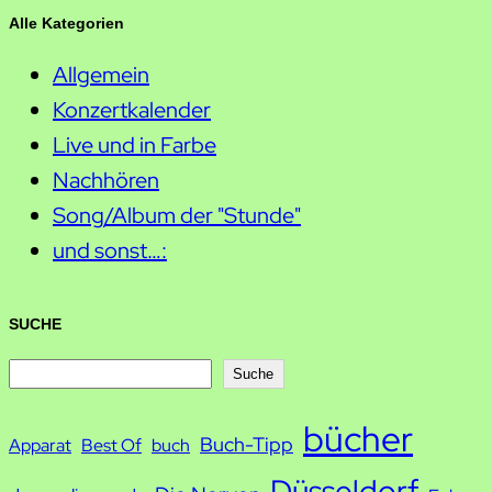
Alle Kategorien
Allgemein
Konzertkalender
Live und in Farbe
Nachhören
Song/Album der "Stunde"
und sonst…:
SUCHE
S
Suche
u
bücher
Buch-Tipp
c
Apparat
Best Of
buch
h
Düsseldorf