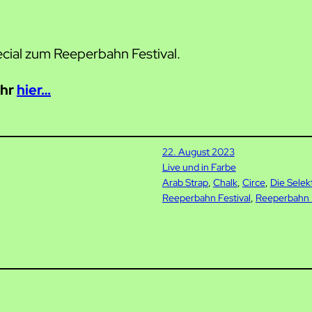
cial zum Reeperbahn Festival.
ihr
hier
…
22. August 2023
Live und in Farbe
Arab Strap
, 
Chalk
, 
Circe
, 
Die Selek
Reeperbahn Festival
, 
Reeperbahn 