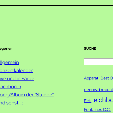
tegorien
SUCHE
S
llgemein
u
onzertkalender
c
ive und in Farbe
Apparat
Best O
h
achhören
denovali recor
e
ong/Album der "Stunde"
eichb
Eels
nd sonst…:
Fontaines D.C.