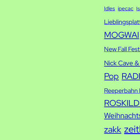
Idles
ipecac
I
Lieblingsplat
MOGWAI
New Fall Fest
Nick Cave &
Pop
RAD
Reeperbahn F
ROSKILD
Weihnacht
zei
zakk