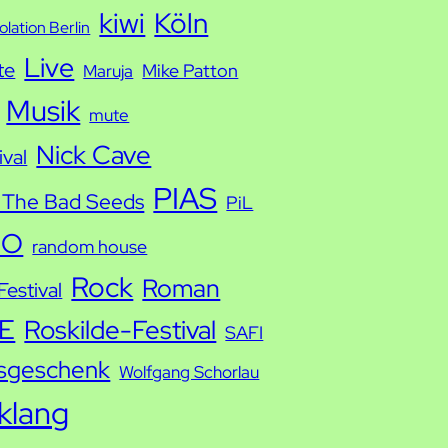
kiwi
Köln
solation Berlin
Live
te
Mike Patton
Maruja
Musik
mute
Nick Cave
ival
PIAS
 The Bad Seeds
PiL
IO
random house
Rock
Roman
estival
E
Roskilde-Festival
SAFI
sgeschenk
Wolfgang Schorlau
tklang