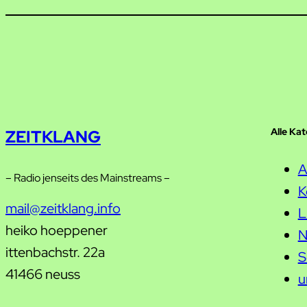
Alle Ka
ZEITKLANG
A
– Radio jenseits des Mainstreams –
K
mail@zeitklang.info
L
heiko hoeppener
N
ittenbachstr. 22a
S
41466 neuss
u