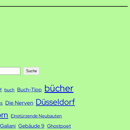
Suche
bücher
Buch-Tipp
f
buch
Düsseldorf
Die Nerven
ds
orn
Einstürzende Neubauten
Galiani
Gebäude 9
Ghostpoet