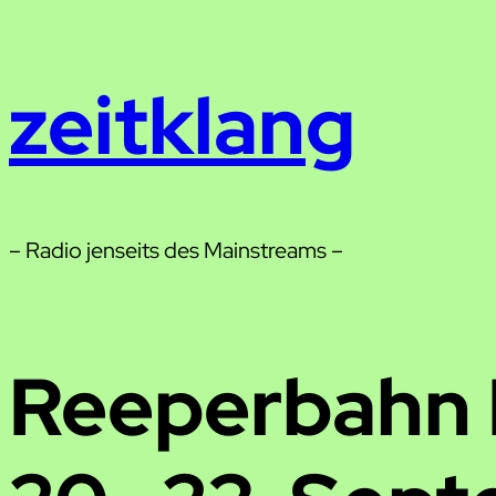
Zum
Inhalt
zeitklang
springen
– Radio jenseits des Mainstreams –
Reeperbahn F