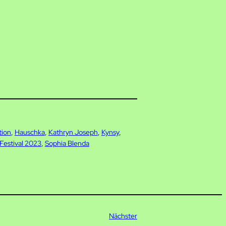
tion
, 
Hauschka
, 
Kathryn Joseph
, 
Kynsy
, 
Festival 2023
, 
Sophia Blenda
Nächster