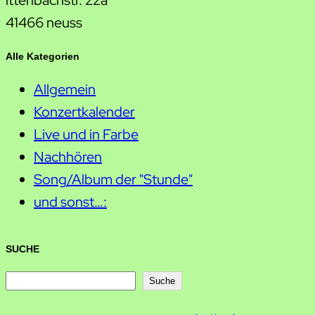
ittenbachstr. 22a
41466 neuss
Alle Kategorien
Allgemein
Konzertkalender
Live und in Farbe
Nachhören
Song/Album der "Stunde"
und sonst…:
SUCHE
S
Suche
u