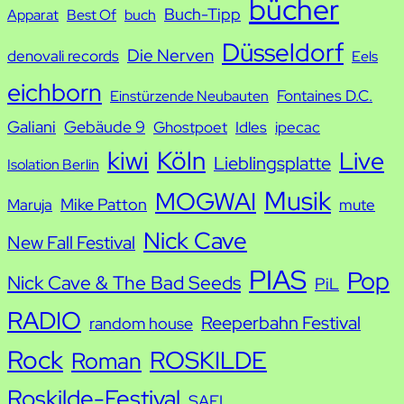
bücher
Buch-Tipp
c
Apparat
Best Of
buch
h
Düsseldorf
Die Nerven
denovali records
Eels
e
eichborn
Fontaines D.C.
Einstürzende Neubauten
Galiani
Gebäude 9
Ghostpoet
Idles
ipecac
kiwi
Köln
Live
Lieblingsplatte
Isolation Berlin
Musik
MOGWAI
Mike Patton
Maruja
mute
Nick Cave
New Fall Festival
PIAS
Pop
Nick Cave & The Bad Seeds
PiL
RADIO
Reeperbahn Festival
random house
Rock
ROSKILDE
Roman
Roskilde-Festival
SAFI