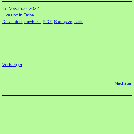
16. November 2022
Live und in Farbe
Düsseldorf
, 
nowhere
, 
RIDE
, 
Shoegaze
, 
zakk
Vorheriger
Nächster