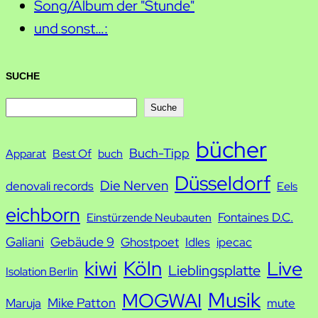
Song/Album der "Stunde"
und sonst…:
SUCHE
S
Suche
u
bücher
Buch-Tipp
c
Apparat
Best Of
buch
h
Düsseldorf
Die Nerven
denovali records
Eels
e
eichborn
Fontaines D.C.
Einstürzende Neubauten
Galiani
Gebäude 9
Ghostpoet
Idles
ipecac
kiwi
Köln
Live
Lieblingsplatte
Isolation Berlin
Musik
MOGWAI
Mike Patton
Maruja
mute