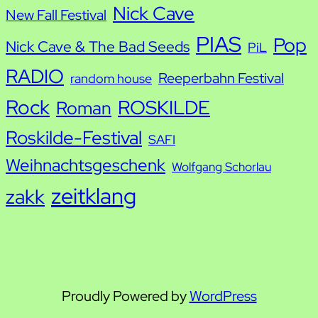
Nick Cave
New Fall Festival
PIAS
Pop
Nick Cave & The Bad Seeds
PiL
RADIO
Reeperbahn Festival
random house
Rock
ROSKILDE
Roman
Roskilde-Festival
SAFI
Weihnachtsgeschenk
Wolfgang Schorlau
zeitklang
zakk
Proudly Powered by
WordPress