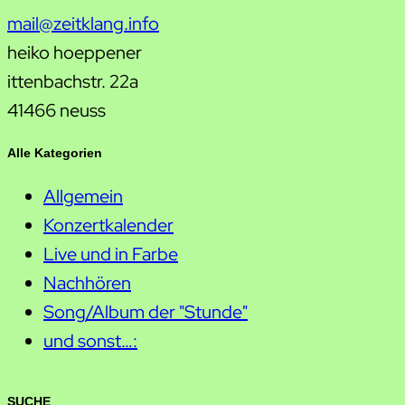
mail@zeitklang.info
heiko hoeppener
ittenbachstr. 22a
41466 neuss
Alle Kategorien
Allgemein
Konzertkalender
Live und in Farbe
Nachhören
Song/Album der "Stunde"
und sonst…:
SUCHE