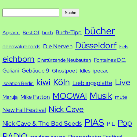
S
Suche
u
bücher
Buch-Tipp
c
Apparat
Best Of
buch
h
Düsseldorf
Die Nerven
denovali records
Eels
e
eichborn
Fontaines D.C.
Einstürzende Neubauten
Galiani
Gebäude 9
Ghostpoet
Idles
ipecac
kiwi
Köln
Live
Lieblingsplatte
Isolation Berlin
Musik
MOGWAI
Mike Patton
Maruja
mute
Nick Cave
New Fall Festival
PIAS
Pop
Nick Cave & The Bad Seeds
PiL
RADIO
Reeperbahn Festival