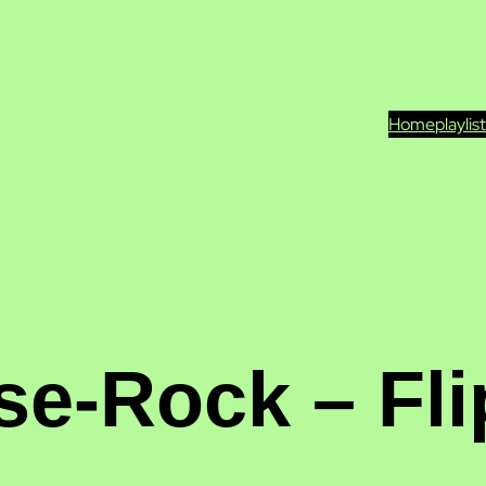
Home
playlis
se-Rock – Fli