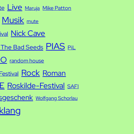
Live
te
Mike Patton
Maruja
Musik
mute
Nick Cave
ival
PIAS
 The Bad Seeds
PiL
IO
random house
Rock
Roman
estival
E
Roskilde-Festival
SAFI
sgeschenk
Wolfgang Schorlau
tklang