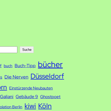
Suche
bücher
Buch-Tipp
f
buch
Düsseldorf
Die Nerven
ds
orn
Einstürzende Neubauten
Galiani
Gebäude 9
Ghostpoet
kiwi
Köln
solation Berlin