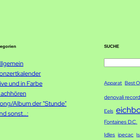
tegorien
SUCHE
llgemein
S
onzertkalender
u
ive und in Farbe
c
Apparat
Best O
achhören
h
denovali recor
ong/Album der "Stunde"
e
eichb
Eels
nd sonst…:
Fontaines D.C.
Idles
ipecac
I