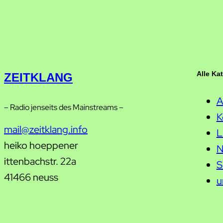
Alle Ka
ZEITKLANG
A
– Radio jenseits des Mainstreams –
K
mail@zeitklang.info
L
heiko hoeppener
N
ittenbachstr. 22a
S
41466 neuss
u