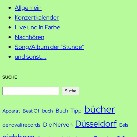
Allgemein
Konzertkalender
Live und in Farbe
Nachhören
Song/Album der "Stunde"
und sonst…:
SUCHE
S
Suche
u
bücher
Buch-Tipp
c
Apparat
Best Of
buch
h
Düsseldorf
Die Nerven
denovali records
Eels
e
eichborn