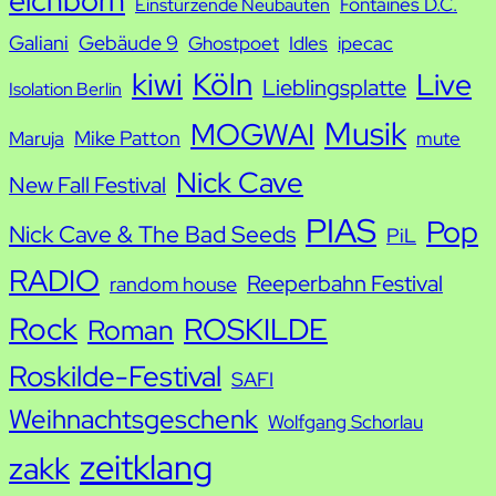
Fontaines D.C.
Einstürzende Neubauten
Galiani
Gebäude 9
Ghostpoet
Idles
ipecac
kiwi
Köln
Live
Lieblingsplatte
Isolation Berlin
Musik
MOGWAI
Mike Patton
Maruja
mute
Nick Cave
New Fall Festival
PIAS
Pop
Nick Cave & The Bad Seeds
PiL
RADIO
Reeperbahn Festival
random house
Rock
ROSKILDE
Roman
Roskilde-Festival
SAFI
Weihnachtsgeschenk
Wolfgang Schorlau
zeitklang
zakk