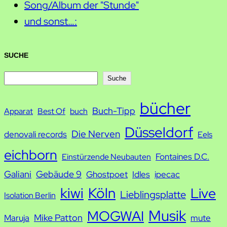
Song/Album der "Stunde"
und sonst…:
SUCHE
S
Suche
u
bücher
Buch-Tipp
c
Apparat
Best Of
buch
h
Düsseldorf
Die Nerven
denovali records
Eels
e
eichborn
Fontaines D.C.
Einstürzende Neubauten
Galiani
Gebäude 9
Ghostpoet
Idles
ipecac
kiwi
Köln
Live
Lieblingsplatte
Isolation Berlin
Musik
MOGWAI
Mike Patton
Maruja
mute