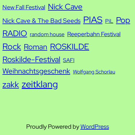
Nick Cave
New Fall Festival
PIAS
Pop
Nick Cave & The Bad Seeds
PiL
RADIO
Reeperbahn Festival
random house
Rock
ROSKILDE
Roman
Roskilde-Festival
SAFI
Weihnachtsgeschenk
Wolfgang Schorlau
zeitklang
zakk
Proudly Powered by
WordPress