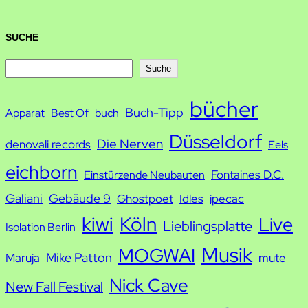
SUCHE
S
Suche
u
bücher
Buch-Tipp
c
Apparat
Best Of
buch
h
Düsseldorf
Die Nerven
denovali records
Eels
e
eichborn
Fontaines D.C.
Einstürzende Neubauten
Galiani
Gebäude 9
Ghostpoet
Idles
ipecac
kiwi
Köln
Live
Lieblingsplatte
Isolation Berlin
Musik
MOGWAI
Mike Patton
Maruja
mute
Nick Cave
New Fall Festival